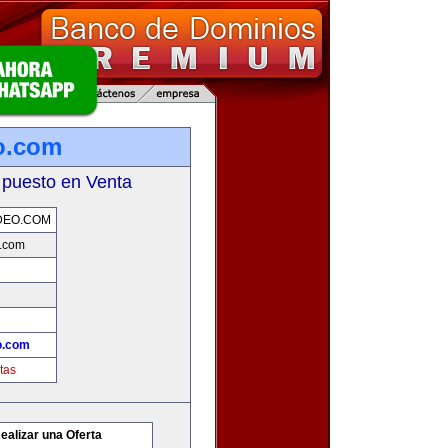
o.com
 puesto en Venta
DEO.COM
.com
o.com
tas
ealizar una Oferta