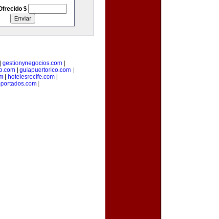
Ofrecido $
|
gestionynegocios.com
|
o.com
|
guiapuertorico.com
|
om
|
hotelesrecife.com
|
mportados.com
|