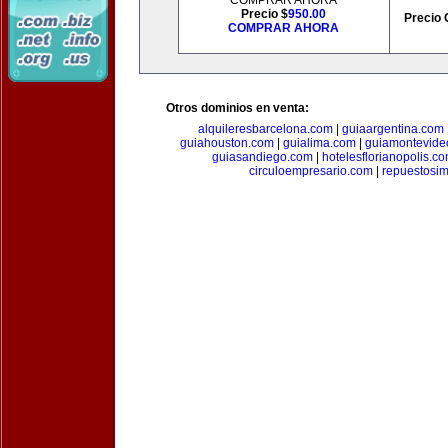
COMPRAR AHORA
Precio $
950.00
Precio 
COMPRAR AHORA
Otros dominios en venta:
alquileresbarcelona.com
|
guiaargentina.com
guiahouston.com
|
guialima.com
|
guiamontevide
guiasandiego.com
|
hotelesflorianopolis.c
circuloempresario.com
|
repuestosi