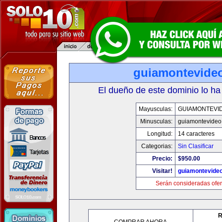
guiamontevide
El dueño de este dominio lo ha
Mayusculas:
GUIAMONTEVI
Minusculas:
guiamontevideo
Longitud:
14 caracteres
Categorias:
Sin Clasificar
Precio:
$950.00
Visitar!
guiamontevide
Serán consideradas ofer
R