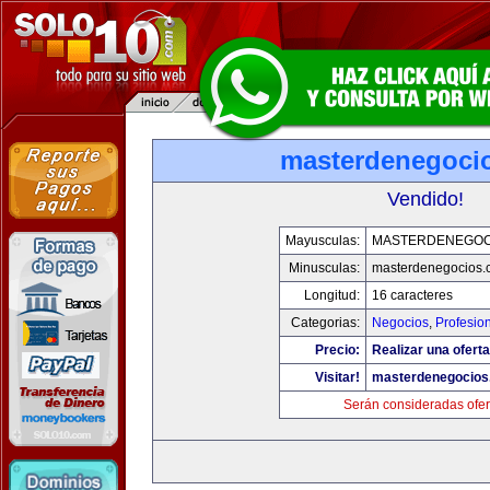
masterdenegoci
Vendido!
Mayusculas:
MASTERDENEGOC
Minusculas:
masterdenegocios.
Longitud:
16 caracteres
Categorias:
Negocios
,
Profesio
Precio:
Realizar una oferta
Visitar!
masterdenegocios
Serán consideradas ofer