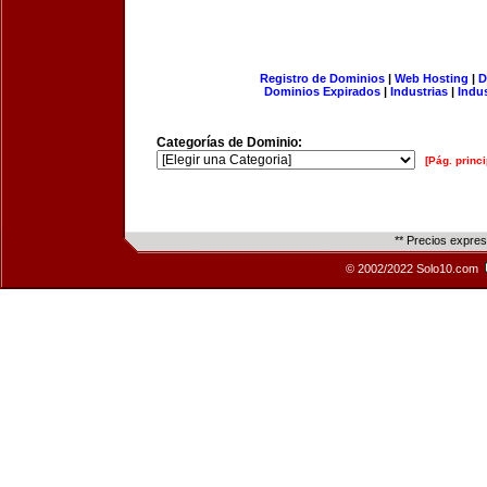
Registro de Dominios
|
Web Hosting
|
D
Dominios Expirados
|
Industrias
|
Indu
Categorías de Dominio:
[Pág. princi
** Precios expre
© 2002/2022 Solo10.com