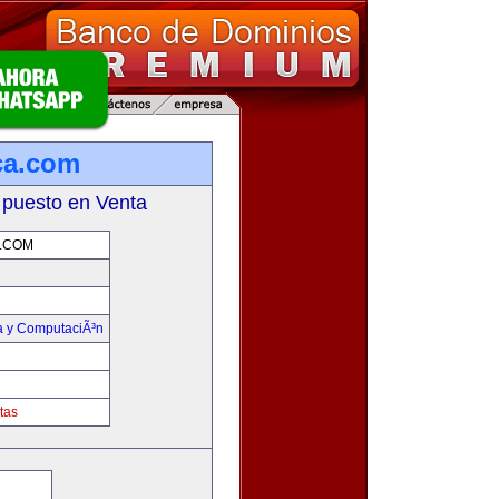
ca.com
 puesto en Venta
.COM
ca y ComputaciÃ³n
tas