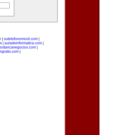
m
|
sutelefonomovil.com
|
m
|
auladeinformatica.com
|
ostaricanegocios.com
|
ngratis.com
|