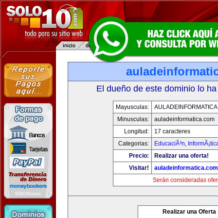
auladeinformati
El dueño de este dominio lo ha
Mayusculas:
AULADEINFORMATICA
Minusculas:
auladeinformatica.com
Longitud:
17 caracteres
Categorias:
EducaciÃ³n
,
InformÃ¡ti
Precio:
Realizar una oferta!
Visitar!
auladeinformatica.com
Serán consideradas ofer
Realizar una Oferta