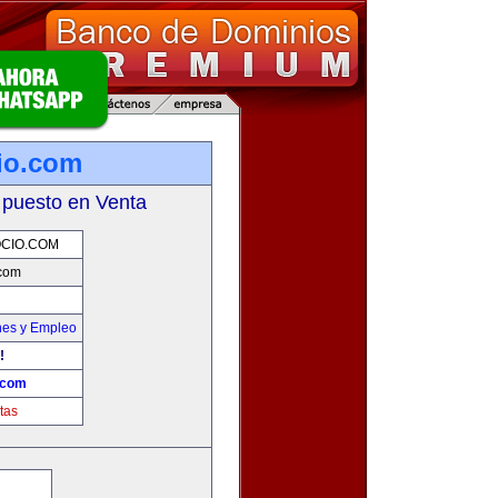
io.com
 puesto en Venta
CIO.COM
.com
nes y Empleo
!
.com
tas