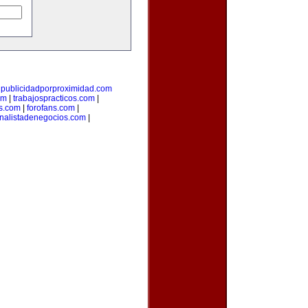
|
publicidadporproximidad.com
om
|
trabajospracticos.com
|
s.com
|
forofans.com
|
nalistadenegocios.com
|