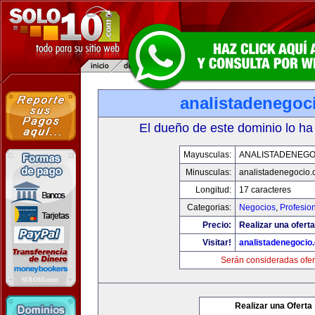
analistadenegoc
El dueño de este dominio lo ha
Mayusculas:
ANALISTADENEGO
Minusculas:
analistadenegocio
Longitud:
17 caracteres
Categorias:
Negocios
,
Profesio
Precio:
Realizar una oferta
Visitar!
analistadenegocio
Serán consideradas ofer
Realizar una Oferta