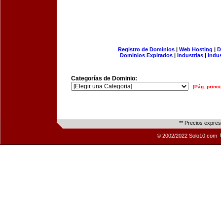
Registro de Dominios
|
Web Hosting
|
D
Dominios Expirados
|
Industrias
|
Indu
Categorías de Dominio:
[Pág. princi
** Precios expre
© 2002/2022 Solo10.com