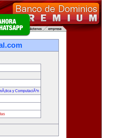
ual.com
rmÃ¡tica y ComputaciÃ³n
tas