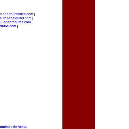
rsionesbursatiles.com
|
autosenalquiler.com
|
guiadeprodutos.com
|
minios.com
|
ominios En Venta